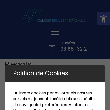
Skip
to
Obre la barra d'eines
content
Truca'ns
93 881 32 21
Plegats
Política de Cookies
Published 26 gener, 2023 at
2592 × 1936
in
Plegats
←
Previous
Next
→
Utilitzem cookies per millorar els nostres
serveis mitjançant l'anàlisi dels seus hàbits
de navegació i preferències. Al clicar a