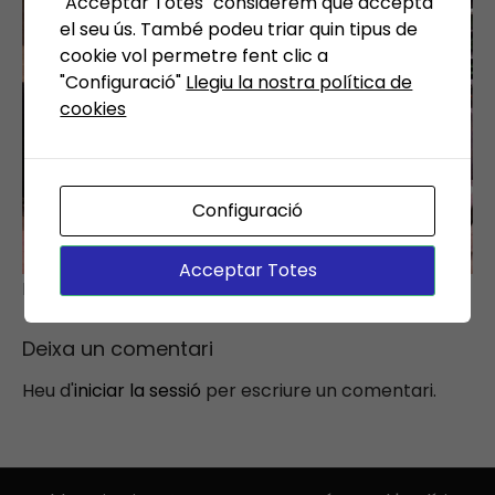
"Acceptar Totes" considerem que accepta
el seu ús. També podeu triar quin tipus de
cookie vol permetre fent clic a
"Configuració"
Llegiu la nostra política de
cookies
Configuració
Acceptar Totes
Plegats
Deixa un comentari
Heu d'
iniciar la sessió
per escriure un comentari.