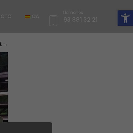
Abrir barra de herramientas
Llámanos
ACTO
CA
93 881 32 21
t
→