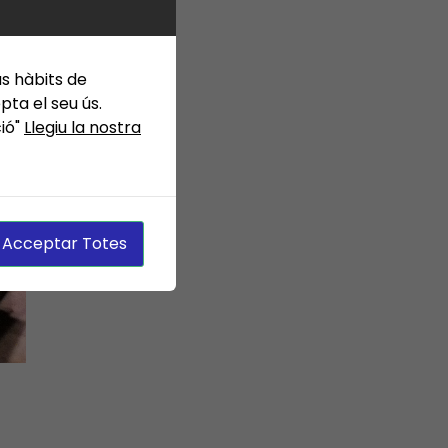
us hàbits de
ta el seu ús.
ció"
Llegiu la nostra
Acceptar Totes