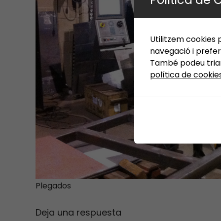
Utilitzem cookies p
navegació i prefer
També podeu triar 
política de cookie
Plegados
Deja una respuesta