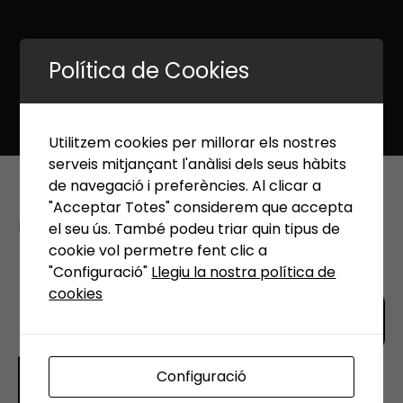
Política de Cookies
Utilitzem cookies per millorar els nostres
serveis mitjançant l'anàlisi dels seus hàbits
plan-de-negocios (1)
de navegació i preferències. Al clicar a
"Acceptar Totes" considerem que accepta
Published 18 gener, 2023 at
512 × 512
in
Inici
el seu ús. També podeu triar quin tipus de
cookie vol permetre fent clic a
←
Previous
Next
→
"Configuració"
Llegiu la nostra política de
cookies
Configuració