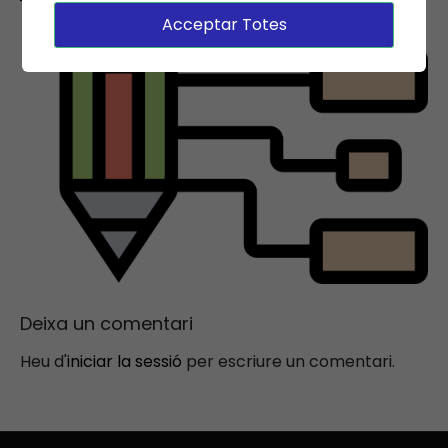
Acceptar Totes
Deixa un comentari
Heu d'
iniciar la sessió
per escriure un comentari.