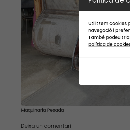
Política de 
Utilitzem cookies p
navegació i prefer
També podeu triar 
política de cookie
Maquinaria Pesada
Deixa un comentari