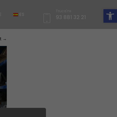
Obre la barra d'eines
Truca'ns
E
ES
93 881 32 21
t
→