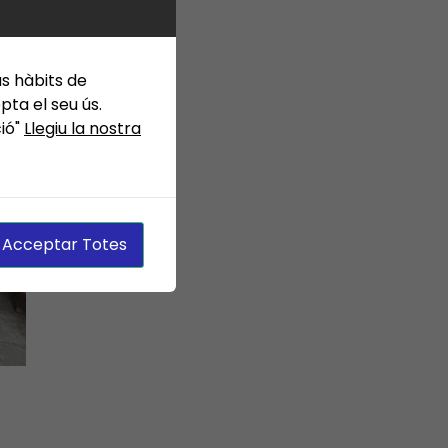
us hàbits de
ta el seu ús.
ció"
Llegiu la nostra
Acceptar Totes