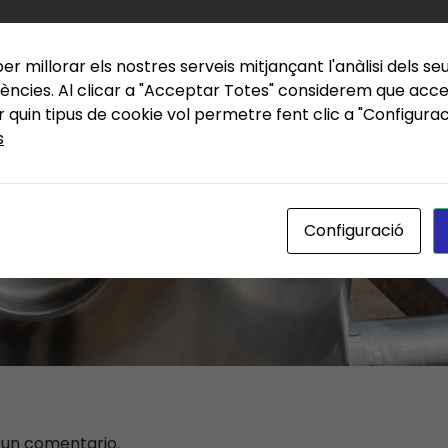
er millorar els nostres serveis mitjançant l'anàlisi dels se
ències. Al clicar a "Acceptar Totes" considerem que accep
quin tipus de cookie vol permetre fent clic a "Configura
s
Configuració
 un comentario.