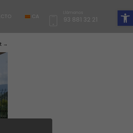
Abrir barra de herramientas
Llámanos
ACTO
CA
93 881 32 21
t
→