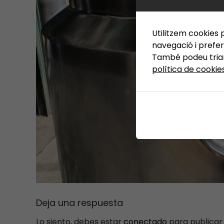
Utilitzem cookies p
navegació i prefer
També podeu triar 
política de cookie
Deja una respuesta
Lo siento, debes estar
conectado
para publicar