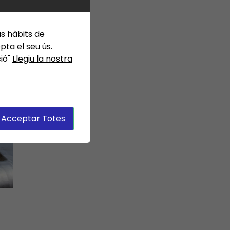
us hàbits de
ta el seu ús.
ció"
Llegiu la nostra
Acceptar Totes