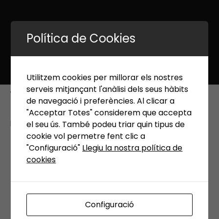
Política de Cookies
Utilitzem cookies per millorar els nostres
serveis mitjançant l'anàlisi dels seus hàbits
fabrica2
de navegació i preferències. Al clicar a
"Acceptar Totes" considerem que accepta
Published 18 gener, 2023 at
512 × 512
in
Inici
el seu ús. També podeu triar quin tipus de
cookie vol permetre fent clic a
←
Previous
Next
→
"Configuració"
Llegiu la nostra política de
cookies
Configuració