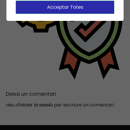
Acceptar Totes
Deixa un comentari
Heu d'
iniciar la sessió
per escriure un comentari.