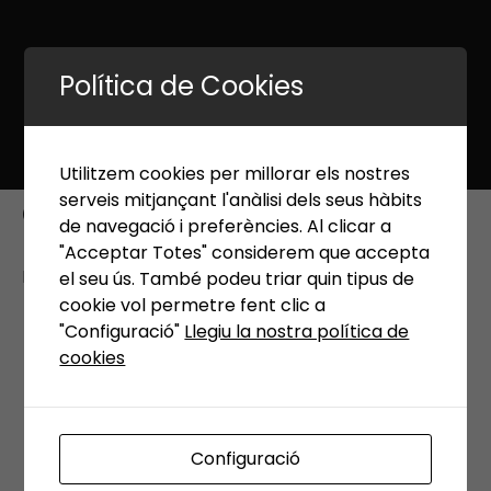
Política de Cookies
Utilitzem cookies per millorar els nostres
serveis mitjançant l'anàlisi dels seus hàbits
control-de-calidad (1)
de navegació i preferències. Al clicar a
"Acceptar Totes" considerem que accepta
Published 18 gener, 2023 at
512 × 512
in
Inici
el seu ús. També podeu triar quin tipus de
cookie vol permetre fent clic a
←
Previous
Next
→
"Configuració"
Llegiu la nostra política de
cookies
Configuració