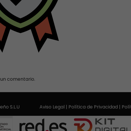
 un comentario.
Pinteño S.L.U
Aviso Legal
|
Política de Privacidad
|
Polí