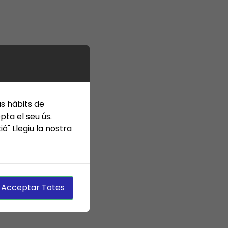
t
→
us hàbits de
ta el seu ús.
ció"
Llegiu la nostra
Acceptar Totes