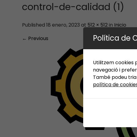
control-de-calidad (1)
Published 18 enero, 2023 at
512 × 512
in
Inicio
Política de 
←
Previous
Utilitzem cookies p
navegació i prefer
També podeu triar 
política de cookie