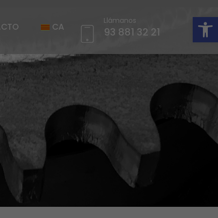
Abrir barra de herramientas
Llámanos
ACTO
CA
93 881 32 21