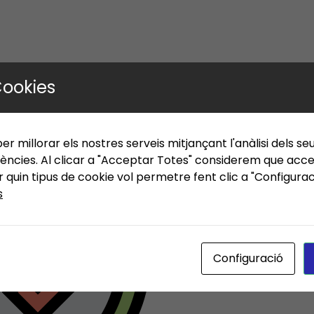
Cookies
Nex
er millorar els nostres serveis mitjançant l'anàlisi dels se
ències. Al clicar a "Acceptar Totes" considerem que accep
quin tipus de cookie vol permetre fent clic a "Configura
s
Configuració